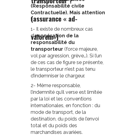
transporteur ?
(Responsabilité civile
Contractuelle). Mais attention
(assurance « ad-
!
1-
Il existe de nombreux cas
valorem»)
d’
exonération de la
responsabilité du
transporteur
(force majeure,
vol par agression, grève…). Si l’un
de ces cas de figure se présente,
le transporteur n’est pas tenu
d’indemniser le chargeur.
2-
Même responsable,
l’indemnité qu’il verse est limitée
par la loi et les conventions
internationales, en fonction : du
mode de transport, de la
destination, du poids de l’envoi
total et du poids des
marchandises avariées.