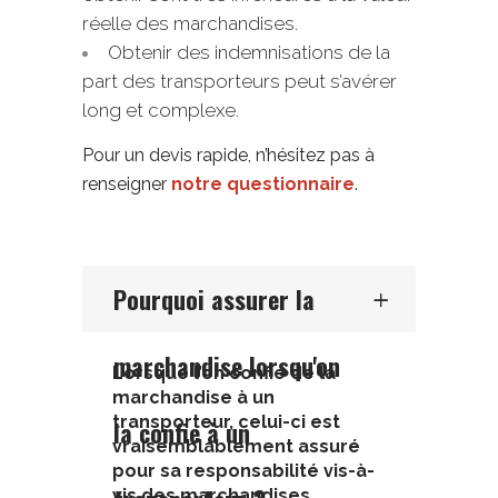
réelle des marchandises.
Obtenir des indemnisations de la
part des transporteurs peut s’avérer
long et complexe.
Pour un devis rapide, n’hésitez pas à
renseigner
notre questionnaire
.
Pourquoi assurer la
marchandise lorsqu'on
Lorsque l’on confie de la
marchandise à un
transporteur, celui-ci est
la confie à un
vraisemblablement assuré
pour sa responsabilité vis-à-
vis des marchandises